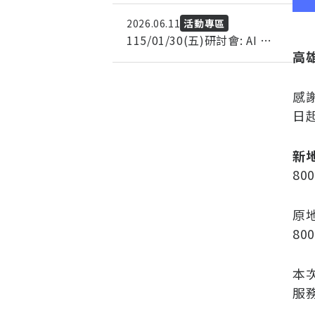
2026.06.11
活動專區
115/01/30(五)研討會: AI 校
高
園無線新紀元、數據韌性與
IT 成本優化、Compute for
AI、現代資料中心、網路安全
感
情資、最強管理軟體BCM
日
新
80
原
8
本
服